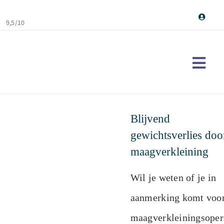
Skip
to
9,5/10
content
Togg
Navi
Maag
Blijvend
Ervar
gewichtsverlies doo
Over
maagverkleining
Cont
Wil je weten of je in
Doe d
aanmerking komt voor
Sear
maagverkleiningsoper