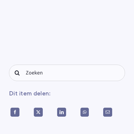
for:
Search
for:
Dit item delen: