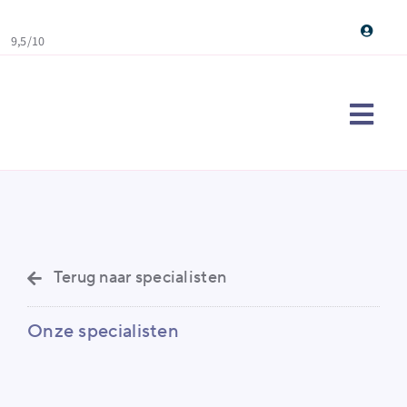
Skip
to
9,5/10
content
Togg
Navi
Maag
Ervar
Over
Terug naar specialisten
Cont
Onze specialisten
Doe d
Sear