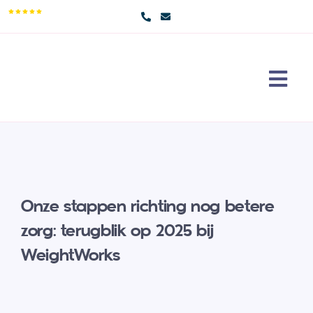
Skip
9,5/10
to
content
Togg
Navi
Maag
Erva
Over
Onze stappen richting nog betere
Cont
zorg: terugblik op 2025 bij
WeightWorks
Doe 
Sear
for: