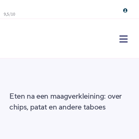
Skip
to
9,5/10
content
Togg
Navi
Maag
Ervar
Over
Eten na een maagverkleining: over
Cont
chips, patat en andere taboes
Doe d
Sear