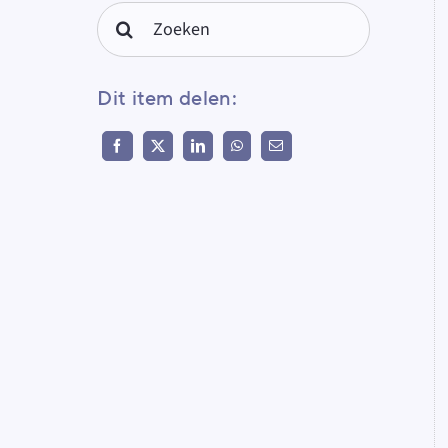
Search
for:
Dit item delen: