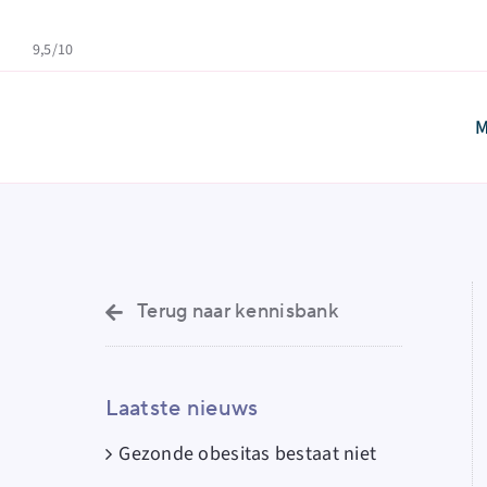
Skip
to
9,5/10
content
M
Terug naar kennisbank
Laatste nieuws
Gezonde obesitas bestaat niet