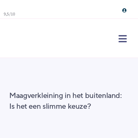
Skip
to
9,5/10
content
Togg
Navi
Maag
Ervar
Over
Maagverkleining in het buitenland:
Cont
Is het een slimme keuze?
Doe d
Sear