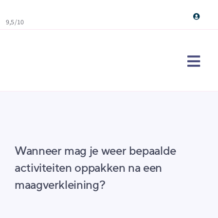
Skip
to
9,5/10
content
Togg
Navi
Maag
Ervar
Over
Wanneer mag je weer bepaalde
Cont
activiteiten oppakken na een
Doe d
maagverkleining?
Sear