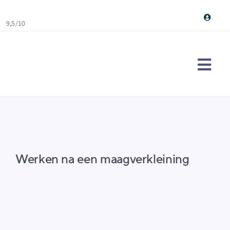
Skip
to
9,5/10
content
Togg
Navi
Maag
Ervar
Over
Werken na een maagverkleining
Cont
Doe d
Sear