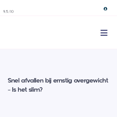
Skip
to
9,5/10
content
Togg
Navi
Maag
Erva
Over
Snel afvallen bij ernstig overgewicht
Cont
– Is het slim?
Doe 
Sear