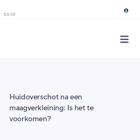
Skip
to
9,5/10
content
Togg
Navi
Maag
Ervar
Over
Huidoverschot na een
Cont
maagverkleining: Is het te
Doe d
voorkomen?
Sear