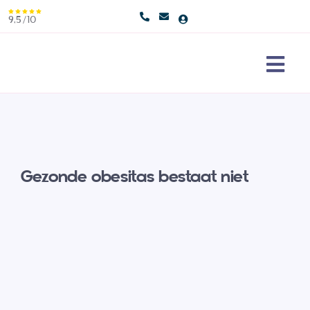
Skip
9,5/10
to
content
Togg
Navi
Maag
Erva
Gezonde obesitas bestaat niet
Over
Cont