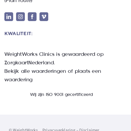
(
Plan route
)
KWALITEIT:
WeightWorks Clinics
is gewaardeerd op
ZorgkaartNederland.
Bekijk alle waarderingen
of
plaats een
waardering
Wij zijn ISO 9001 gecertificeerd
©
WeightWorks
Privacyverklaring
–
Disclaimer