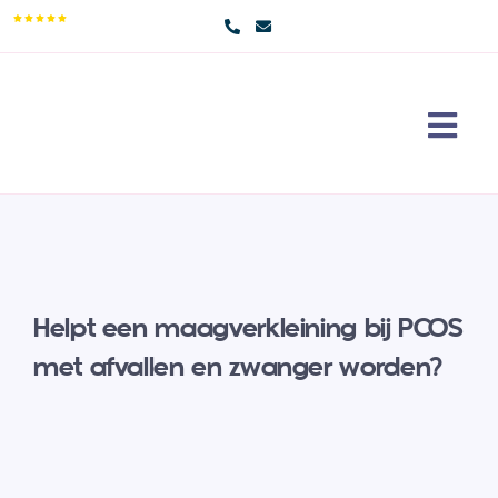
Skip
9,5/10
to
content
Togg
Navi
Maag
Erva
Over
Helpt een maagverkleining bij PCOS
Cont
met afvallen en zwanger worden?
Doe 
Sear
for: