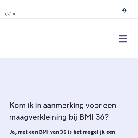
Skip
to
9,5/10
content
Togg
Navi
Maag
Ervar
Over
Cont
Kom ik in aanmerking voor een
maagverkleining bij BMI 36?
Doe d
Sear
Ja, met een BMI van 36 is het mogelijk een