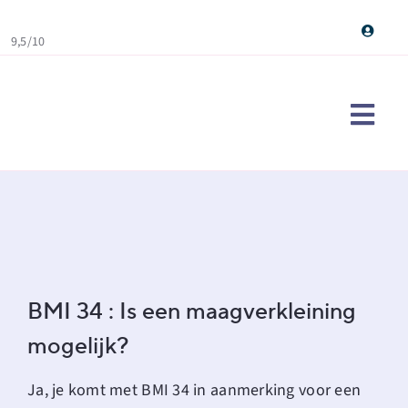
Skip
to
9,5/10
content
Togg
Navi
Maag
Ervar
Over
Cont
BMI 34 : Is een maagverkleining
mogelijk?
Doe d
Sear
Ja, je komt met BMI 34 in aanmerking voor een