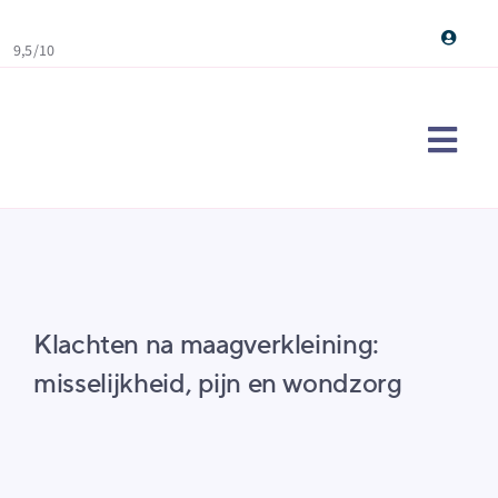
Skip
to
9,5/10
content
Togg
Navi
Maag
Ervar
Over
Klachten na maagverkleining:
Cont
misselijkheid, pijn en wondzorg
Doe d
Sear