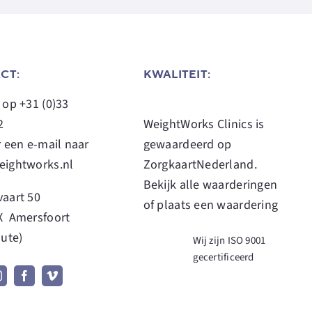
CT:
KWALITEIT:
s op
+31 (0)33
2
WeightWorks Clinics
is
r een e-mail naar
gewaardeerd op
eightworks.nl
ZorgkaartNederland.
Bekijk alle waarderingen
aart 50
of
plaats een waardering
X Amersfoort
oute
)
Wij zijn ISO 9001
gecertificeerd