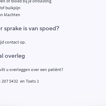
en of bloed bij je ontlasting
of buikpijn
an klachten
 er sprake is van spoed?
ijd contact op.
al overleg
wilt u overleggen over een patiënt?
3 207 5432
en
Toets 1