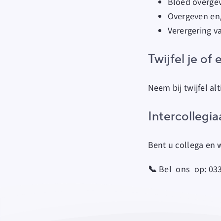
Bloed overgev
Overgeven en/
Verergering v
T
wijfel je of
Neem bij twijfel alt
Intercollegia
Bent u collega en 
📞
Bel ons op
:
03