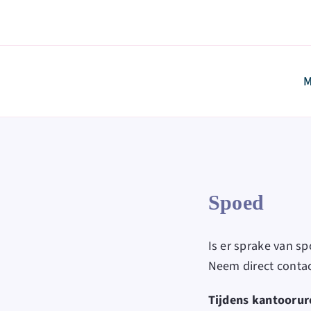
Skip
to
9,5/10
content
M
Spoed
Is er sprake van s
Neem direct contac
Tijdens kantoorur