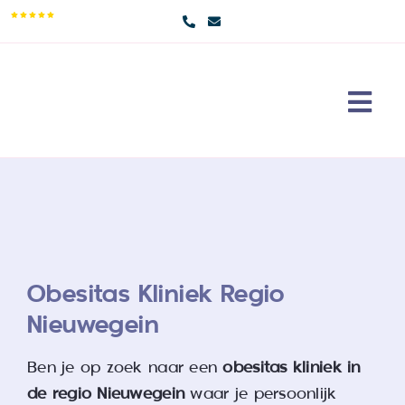
Skip
9,5/10
to
content
Togg
Navi
Maag
Erva
Over
Cont
Obesitas Kliniek Regio
Nieuwegein
Doe 
Ben je op zoek naar een
obesitas kliniek in
Sear
de regio Nieuwegein
waar je persoonlijk
for: