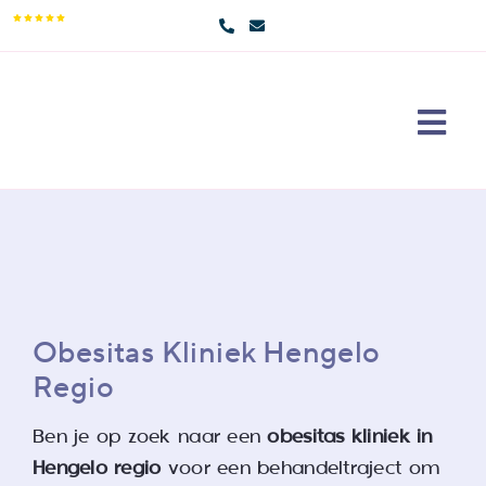
Skip
9,5/10
to
content
Togg
Navi
Maag
Erva
Over
Cont
Obesitas Kliniek Hengelo
Regio
Doe 
Ben je op zoek naar een
obesitas kliniek in
Sear
Hengelo regio
voor een behandeltraject om
for: