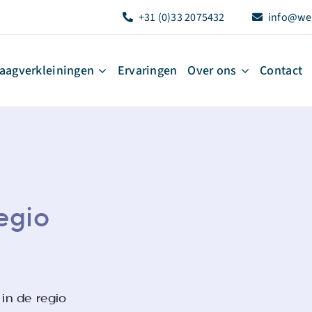
+31 (0)33 2075432
info@we
aagverkleiningen
Ervaringen
Over ons
Contact
egio
 in de regio