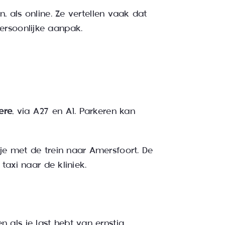
, als online. Ze vertellen vaak dat
ersoonlijke aanpak.
ere
, via A27 en A1. Parkeren kan
 je met de trein naar Amersfoort. De
taxi naar de kliniek.
 als je last hebt van ernstig