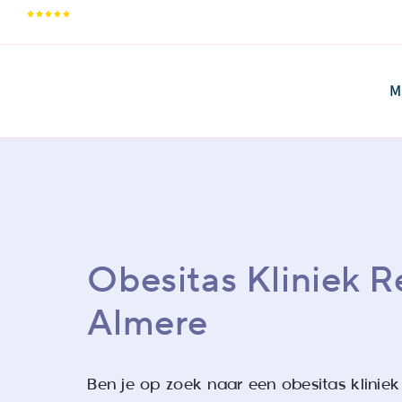
Skip
9,5/10
to
content
M
Obesitas Kliniek R
Almere
Ben je op zoek naar een obesitas kliniek