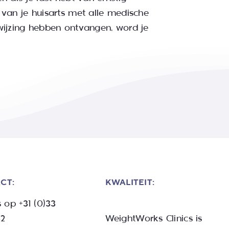
van je huisarts met alle medische
wijzing hebben ontvangen, word je
CT:
KWALITEIT:
s op
+31 (0)33
32
WeightWorks Clinics
is