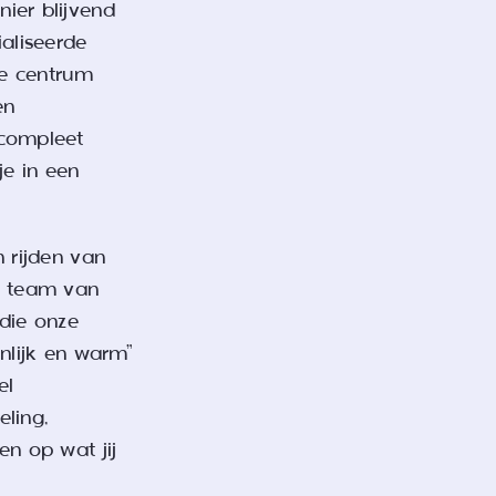
ier blijvend
aliseerde
ie centrum
en
 compleet
je in een
 rijden van
t team van
die onze
nlijk en warm”
el
ling,
en op wat jij