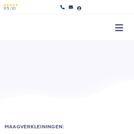
Skip
9,5/10
to
content
Togg
Navi
Maag
Erva
Over
Cont
MAAGVERKLEININGEN: